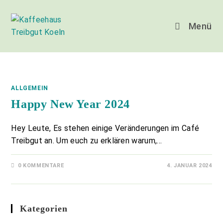
Zum
Inhalt
Menü
springen
ALLGEMEIN
Happy New Year 2024
Hey Leute, Es stehen einige Veränderungen im Café
Treibgut an. Um euch zu erklären warum,…
0 KOMMENTARE
4. JANUAR 2024
Kategorien